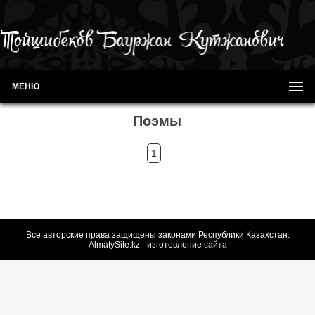
МЕНЮ
Поэмы
1
Все авторские права защищены законами Республики Казахстан.
AlmatySite.kz - изготовление
сайта