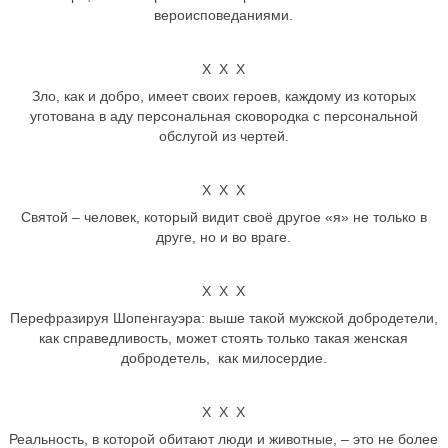
вероисповеданиями.
Х Х Х
Зло, как и добро, имеет своих героев, каждому из которых
уготована в аду персональная сковородка с персональной
обслугой из чертей.
Х Х Х
Святой – человек, который видит своё другое «я» не только в
друге, но и во враге.
Х Х Х
Перефразируя Шопенгауэра: выше такой мужской добродетели,
как справедливость, может стоять только такая женская
добродетель, как милосердие.
Х Х Х
Реальность, в которой обитают люди и животные, – это не более