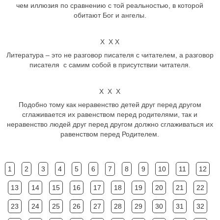
чем иллюзия по сравнению с той реальностью, в которой
обитают Бог и ангелы.
Х Х Х
Литература – это не разговор писателя с читателем, а разговор
писателя с самим собой в присутствии читателя.
Х Х Х
Подобно тому как неравенство детей друг перед другом
сглаживается их равенством перед родителями, так и
неравенство людей друг перед другом должно сглаживаться их
равенством перед Родителем.
1
2
3
4
5
6
7
8
9
10
11
12
13
14
15
16
17
18
19
20
21
22
23
24
25
26
27
28
29
30
31
32