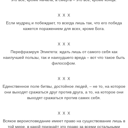
Х Х Х
Если мудрец и побеждает, то всегда лишь так, что его победа
кажется поражением для всех, кроме Бога.
Х Х Х
Перефразируя Эпиктета: ждать лишь от самого себя как
наилучшей пользы, так и наихудшего вреда – вот что такое быть
философом.
Х Х Х
Единственное поле битвы, достойное людей, – не то, на которое
они выходят сражаться друг против друга, а то, на которое они
выходят сражаться против самих себя.
Х Х Х
Всякое вероисповедание имеет право на существование лишь в
той мере, в какой признаёт это право за всеми остальными