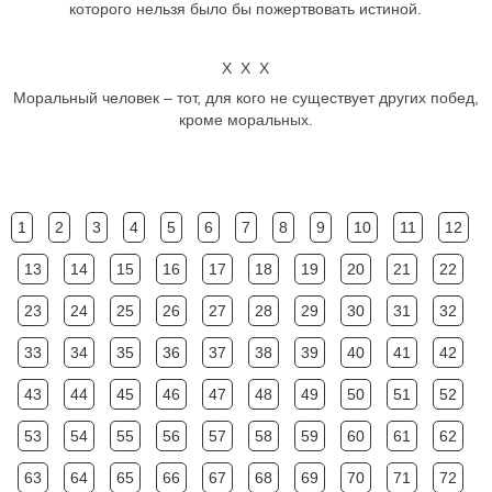
которого нельзя было бы пожертвовать истиной.
Х Х Х
Моральный человек – тот, для кого не существует других побед,
кроме моральных.
1
2
3
4
5
6
7
8
9
10
11
12
13
14
15
16
17
18
19
20
21
22
23
24
25
26
27
28
29
30
31
32
33
34
35
36
37
38
39
40
41
42
43
44
45
46
47
48
49
50
51
52
53
54
55
56
57
58
59
60
61
62
63
64
65
66
67
68
69
70
71
72