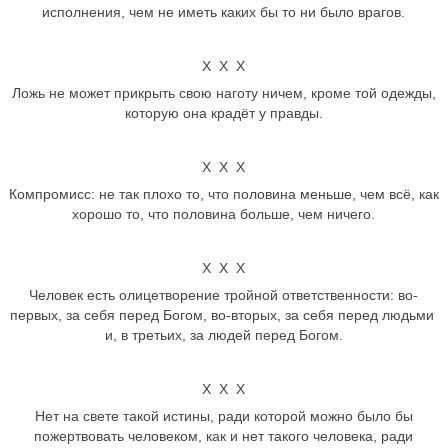
исполнения, чем не иметь каких бы то ни было врагов.
Х Х Х
Ложь не может прикрыть свою наготу ничем, кроме той одежды,
которую она крадёт у правды.
Х Х Х
Компромисс: не так плохо то, что половина меньше, чем всё, как
хорошо то, что половина больше, чем ничего.
Х Х Х
Человек есть олицетворение тройной ответственности: во-
первых, за себя перед Богом, во-вторых, за себя перед людьми
и, в третьих, за людей перед Богом.
Х Х Х
Нет на свете такой истины, ради которой можно было бы
пожертвовать человеком, как и нет такого человека, ради