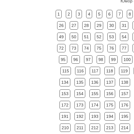
Юмор –
1
2
3
4
5
6
7
8
26
27
28
29
30
31
49
50
51
52
53
54
72
73
74
75
76
77
95
96
97
98
99
100
115
116
117
118
119
134
135
136
137
138
153
154
155
156
157
172
173
174
175
176
191
192
193
194
195
210
211
212
213
214