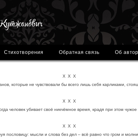
Стихотворения
Обратная связь
Об авто
Х Х Х
анов, которые не чувствовали бы всего лишь себя карликами, стоя
Х Х Х
когда человек убивает своё никчёмное время, крадя при этом чужое
Х Х Х
я пословицу: мысли и слова без дел – всё равно что гром и молни