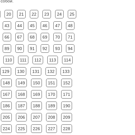
 собой.
20
21
22
23
24
25
43
44
45
46
47
48
66
67
68
69
70
71
89
90
91
92
93
94
110
111
112
113
114
129
130
131
132
133
148
149
150
151
152
167
168
169
170
171
186
187
188
189
190
205
206
207
208
209
224
225
226
227
228