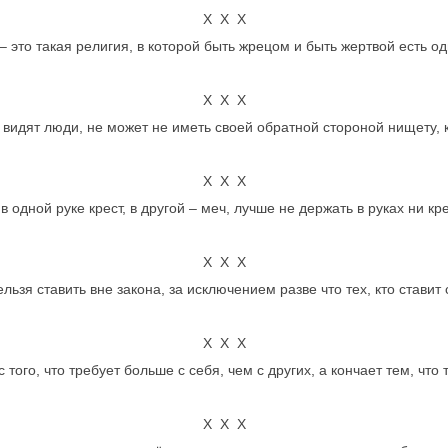
Х Х Х
– это такая религия, в которой быть жрецом и быть жертвой есть од
Х Х Х
 видят люди, не может не иметь своей обратной стороной нищету, к
Х Х Х
в одной руке крест, в другой – меч, лучше не держать в руках ни кре
Х Х Х
льзя ставить вне закона, за исключением разве что тех, кто ставит
Х Х Х
ого, что требует больше с себя, чем с других, а кончает тем, что т
Х Х Х