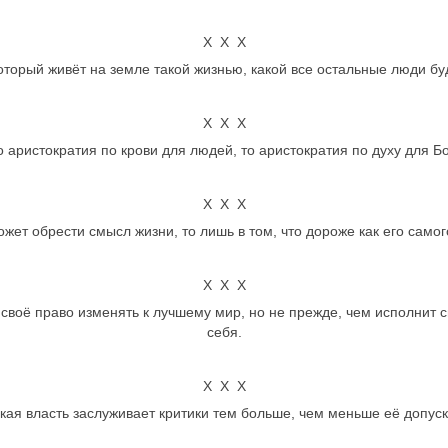
Х Х Х
оторый живёт на земле такой жизнью, какой все остальные люди бу
Х Х Х
о аристократия по крови для людей, то аристократия по духу для Бо
Х Х Х
жет обрести смысл жизни, то лишь в том, что дороже как его самого
Х Х Х
своё право изменять к лучшему мир, но не прежде, чем исполнит 
себя.
Х Х Х
кая власть заслуживает критики тем больше, чем меньше её допуск