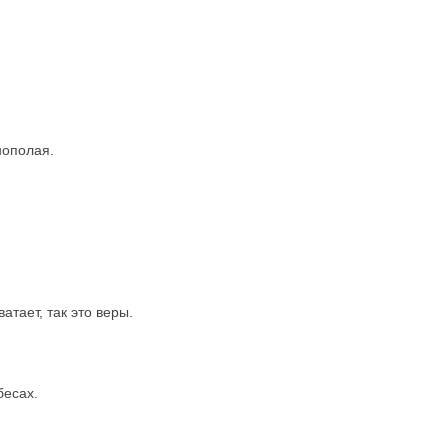
нополая.
тает, так это веры.
бесах.