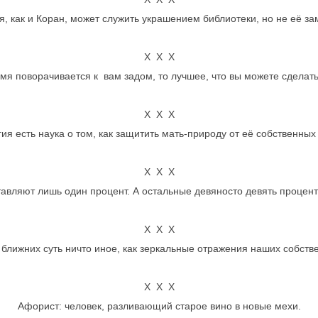
я, как и Коран, может служить украшением библиотеки, но не её за
Х Х Х
мя поворачивается к вам задом, то лучшее, что вы можете сделать,
Х Х Х
ия есть наука о том, как защитить мать-природу от её собственных
Х Х Х
авляют лишь один процент. А остальные девяносто девять процен
Х Х Х
ближних суть ничто иное, как зеркальные отражения наших собств
Х Х Х
Афорист: человек, разливающий старое вино в новые мехи.