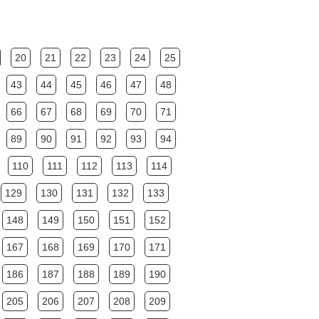
20
21
22
23
24
25
43
44
45
46
47
48
66
67
68
69
70
71
89
90
91
92
93
94
110
111
112
113
114
129
130
131
132
133
148
149
150
151
152
167
168
169
170
171
186
187
188
189
190
205
206
207
208
209