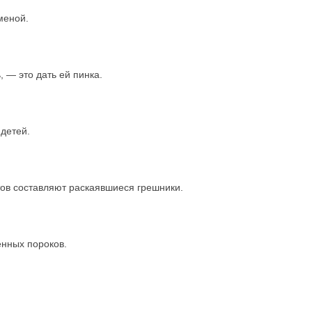
меной.
 — это дать ей пинка.
 детей.
тов составляют раскаявшиеся грешники.
енных пороков.