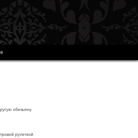
ре
другую обезьяну.
тровой рулеткой.