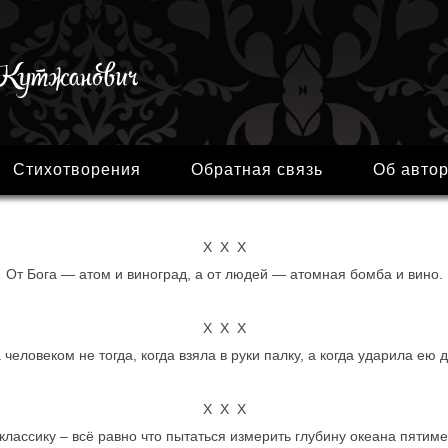
Стихотворения
Обратная связь
Об авто
Х Х Х
От Бога — атом и виноград, а от людей — атомная бомба и вино.
Х Х Х
человеком не тогда, когда взяла в руки палку, а когда ударила ею 
Х Х Х
классику – всё равно что пытаться измерить глубину океана пятиме