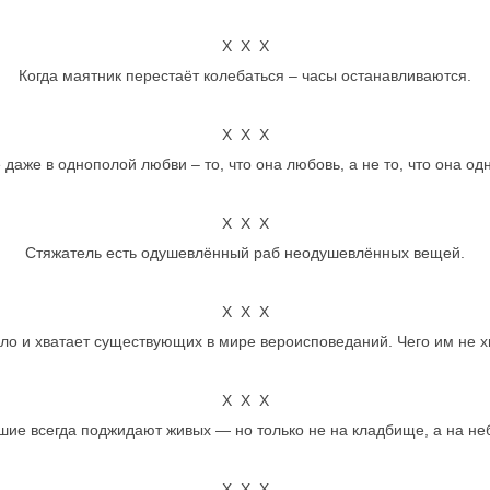
Х Х Х
Когда маятник перестаёт колебаться – часы останавливаются.
Х Х Х
 даже в однополой любви – то, что она любовь, а не то, что она од
Х Х Х
Стяжатель есть одушевлённый раб неодушевлённых вещей.
Х Х Х
ло и хватает существующих в мире вероисповеданий. Чего им не хва
Х Х Х
ие всегда поджидают живых — но только не на кладбище, а на не
Х Х Х