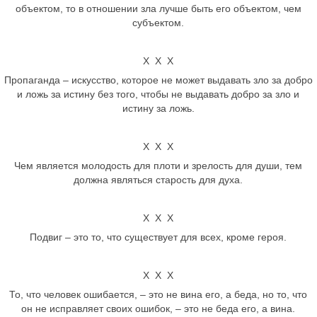
объектом, то в отношении зла лучше быть его объектом, чем
субъектом.
Х Х Х
Пропаганда – искусство, которое не может выдавать зло за добро
и ложь за истину без того, чтобы не выдавать добро за зло и
истину за ложь.
Х Х Х
Чем является молодость для плоти и зрелость для души, тем
должна являться старость для духа.
Х Х Х
Подвиг – это то, что существует для всех, кроме героя.
Х Х Х
То, что человек ошибается, – это не вина его, а беда, но то, что
он не исправляет своих ошибок, – это не беда его, а вина.