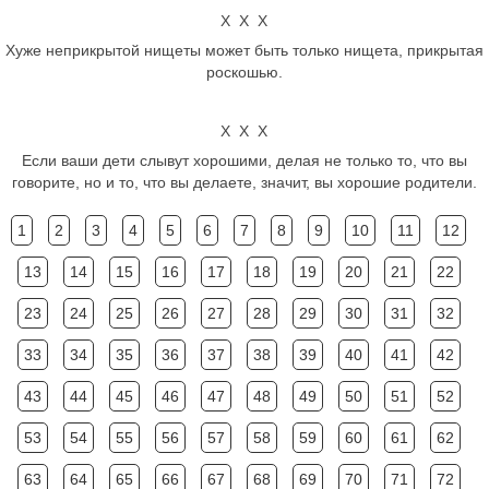
Х Х Х
Хуже неприкрытой нищеты может быть только нищета, прикрытая
роскошью.
Х Х Х
Если ваши дети слывут хорошими, делая не только то, что вы
говорите, но и то, что вы делаете, значит, вы хорошие родители.
1
2
3
4
5
6
7
8
9
10
11
12
13
14
15
16
17
18
19
20
21
22
23
24
25
26
27
28
29
30
31
32
33
34
35
36
37
38
39
40
41
42
43
44
45
46
47
48
49
50
51
52
53
54
55
56
57
58
59
60
61
62
63
64
65
66
67
68
69
70
71
72