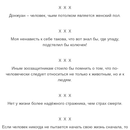
Х Х Х
Донжуан – человек, чьим потолком является женский пол.
Х Х Х
Моя ненависть к себе такова, что вот знал бы, где упаду,
подстелил бы колючек!
Х Х Х
Иным зоозащитникам стоило бы помнить о том, что по-
человечески следует относиться не только к животным, но и к
людям.
Х Х Х
Нет у жизни более надёжного стражника, чем страх смерти.
Х Х Х
Если человек никогда не пытается начать свою жизнь сначала, то