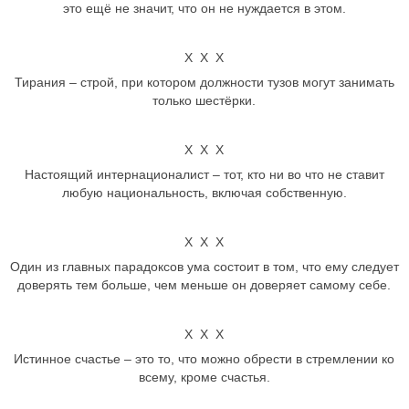
это ещё не значит, что он не нуждается в этом.
Х Х Х
Тирания – строй, при котором должности тузов могут занимать
только шестёрки.
Х Х Х
Настоящий интернационалист – тот, кто ни во что не ставит
любую национальность, включая собственную.
Х Х Х
Один из главных парадоксов ума состоит в том, что ему следует
доверять тем больше, чем меньше он доверяет самому себе.
Х Х Х
Истинное счастье – это то, что можно обрести в стремлении ко
всему, кроме счастья.