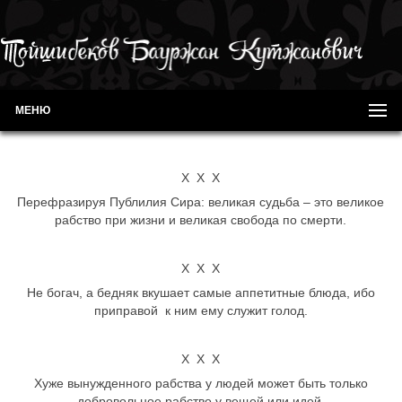
МЕНЮ
Х Х Х
Перефразируя Публилия Сира: великая судьба – это великое
рабство при жизни и великая свобода по смерти.
Х Х Х
Не богач, а бедняк вкушает самые аппетитные блюда, ибо
приправой к ним ему служит голод.
Х Х Х
Хуже вынужденного рабства у людей может быть только
добровольное рабство у вещей или идей.