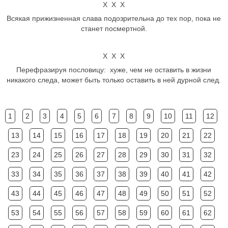
Х Х Х
Всякая прижизненная слава подозрительна до тех пор, пока не
станет посмертной.
Х Х Х
Перефразируя пословицу: хуже, чем не оставить в жизни
никакого следа, может быть только оставить в ней дурной след.
1
2
3
4
5
6
7
8
9
10
11
12
13
14
15
16
17
18
19
20
21
22
23
24
25
26
27
28
29
30
31
32
33
34
35
36
37
38
39
40
41
42
43
44
45
46
47
48
49
50
51
52
53
54
55
56
57
58
59
60
61
62