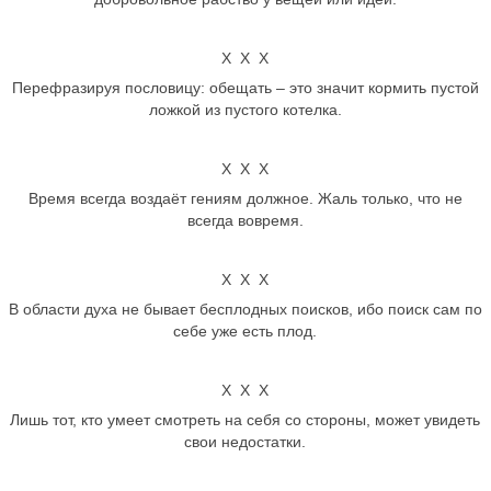
Х Х Х
Перефразируя пословицу: обещать – это значит кормить пустой
ложкой из пустого котелка.
Х Х Х
Время всегда воздаёт гениям должное. Жаль только, что не
всегда вовремя.
Х Х Х
В области духа не бывает бесплодных поисков, ибо поиск сам по
себе уже есть плод.
Х Х Х
Лишь тот, кто умеет смотреть на себя со стороны, может увидеть
свои недостатки.