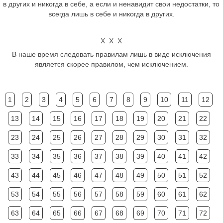
в других и никогда в себе, а если и ненавидит свои недостатки, то
всегда лишь в себе и никогда в других.
Х Х Х
В наше время следовать правилам лишь в виде исключения
является скорее правилом, чем исключением.
1
2
3
4
5
6
7
8
9
10
11
12
13
14
15
16
17
18
19
20
21
22
23
24
25
26
27
28
29
30
31
32
33
34
35
36
37
38
39
40
41
42
43
44
45
46
47
48
49
50
51
52
53
54
55
56
57
58
59
60
61
62
63
64
65
66
67
68
69
70
71
72