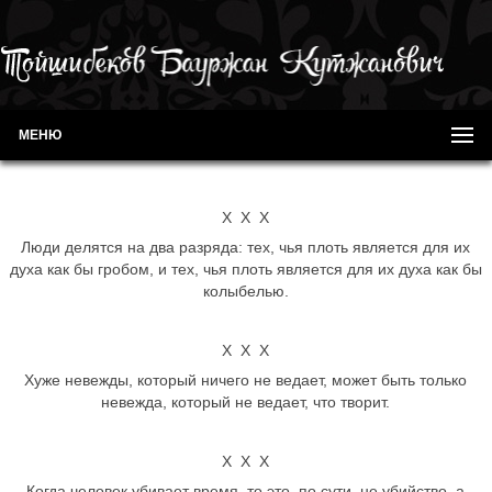
МЕНЮ
Х Х Х
Люди делятся на два разряда: тех, чья плоть является для их
духа как бы гробом, и тех, чья плоть является для их духа как бы
колыбелью.
Х Х Х
Хуже невежды, который ничего не ведает, может быть только
невежда, который не ведает, что творит.
Х Х Х
Когда человек убивает время, то это, по сути, не убийство, а