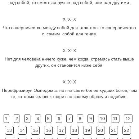
над собой, то смеяться лучше над собой, чем над другими.
Х Х Х
Что соперничество между собой для талантов, то соперничество
с самим собой для гения.
Х Х Х
Нет для человека ничего хуже, чем когда, стремясь стать выше
других, он становится ниже себя.
Х Х Х
Перефразируя Эмпедокла: нет на свете более худших богов, чем
те, которых человек творит по своему образу и подобию.
1
2
3
4
5
6
7
8
9
10
11
12
13
14
15
16
17
18
19
20
21
22