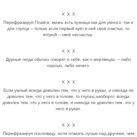
Х Х Х
Перефразируя Плавта: жизнь есть кузница как для умного, так и
для глупца – только если первый куёт в ней своё счастье, то
второй – своё несчастье.
Х Х Х
Дурные люди обычно говорят о себе, как о мертвецах, – либо
хорошо, либо ничего.
Х Х Х
Если умный всегда доволен тем, что у него в руках, и никогда не
доволен тем, что у него в голове, то глупец наоборот, всегда
доволен тем, что у него в голове, и никогда не доволен тем, что у
него в руках.
Х Х Х
Перефразируя пословицу: если плакать лучше над другими, чем