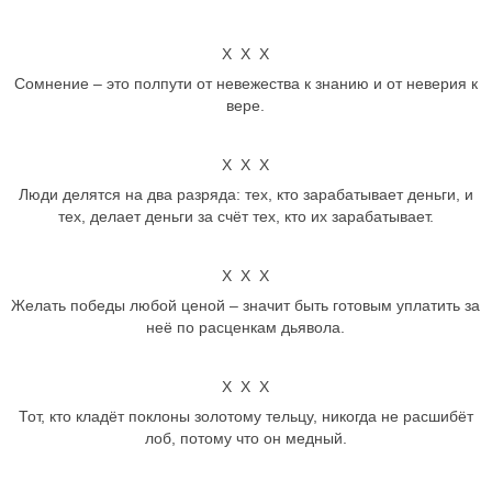
Х Х Х
Сомнение – это полпути от невежества к знанию и от неверия к
вере.
Х Х Х
Люди делятся на два разряда: тех, кто зарабатывает деньги, и
тех, делает деньги за счёт тех, кто их зарабатывает.
Х Х Х
Желать победы любой ценой – значит быть готовым уплатить за
неё по расценкам дьявола.
Х Х Х
Тот, кто кладёт поклоны золотому тельцу, никогда не расшибёт
лоб, потому что он медный.