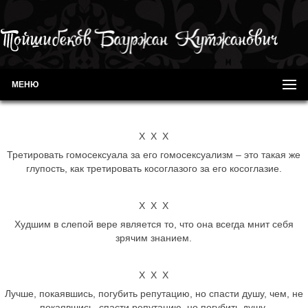
МЕНЮ
Х Х Х
Третировать гомосексуала за его гомосексуализм – это такая же
глупость, как третировать косоглазого за его косоглазие.
Х Х Х
Худшим в слепой вере является то, что она всегда мнит себя
зрячим знанием.
Х Х Х
Лучше, покаявшись, погубить репутацию, но спасти душу, чем, не
покаявшись, спасти репутацию, но погубить душу.