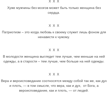
Х Х Х
Хуже мужчины без мозгов может быть только женщина без
сердца.
Х Х Х
Патриотизм – это когда любовь к своему служит лишь фоном для
ненависти к чужому.
Х Х Х
В молодости женщина выглядит тем лучше, чем меньше на ней
одежды, а в старости – тем лучше, чем больше на ней одежды.
Х Х Х
Вера и вероисповедание соотносятся между собой так же, как дух
и плоть, — в том смысле, что вера, как и дух, от Бога, а
вероисповедание, как и плоть, — от людей.