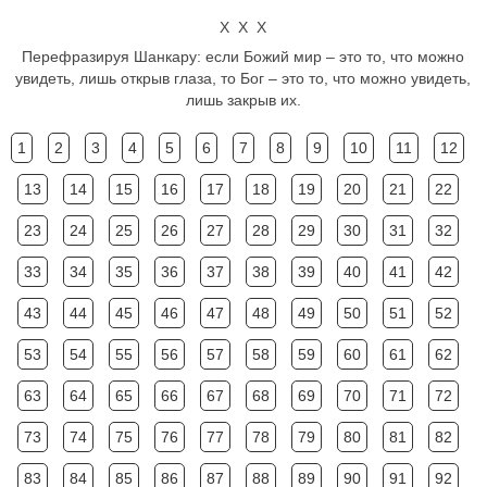
Х Х Х
Перефразируя Шанкару: если Божий мир – это то, что можно
увидеть, лишь открыв глаза, то Бог – это то, что можно увидеть,
лишь закрыв их.
1
2
3
4
5
6
7
8
9
10
11
12
13
14
15
16
17
18
19
20
21
22
23
24
25
26
27
28
29
30
31
32
33
34
35
36
37
38
39
40
41
42
43
44
45
46
47
48
49
50
51
52
53
54
55
56
57
58
59
60
61
62
63
64
65
66
67
68
69
70
71
72
73
74
75
76
77
78
79
80
81
82
83
84
85
86
87
88
89
90
91
92