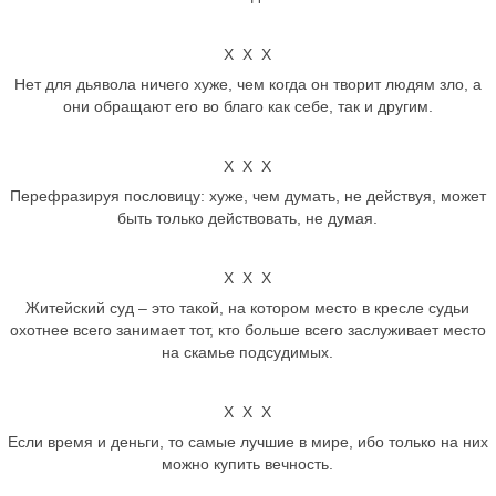
Х Х Х
Нет для дьявола ничего хуже, чем когда он творит людям зло, а
они обращают его во благо как себе, так и другим.
Х Х Х
Перефразируя пословицу: хуже, чем думать, не действуя, может
быть только действовать, не думая.
Х Х Х
Житейский суд – это такой, на котором место в кресле судьи
охотнее всего занимает тот, кто больше всего заслуживает место
на скамье подсудимых.
Х Х Х
Если время и деньги, то самые лучшие в мире, ибо только на них
можно купить вечность.