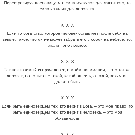
Перефразируя пословицу: что сила мускулов для животного, то
сила извилин для человека.
Х Х Х
Если то богатство, которое человек оставляет после себя на
земле, такое, что он не может забрать его с собой на небеса, то,
значит, оно ложное.
Х Х Х
Так называемый сверхчеловек, в моём понимании, – это тот же
человек, но только не такой, какой он есть, а такой, каким он
должен быть.
Х Х Х
Если быть единоверцем тех, кто верит в Бога, – это моё право, то
быть единоверцем тех, кто верит в человека, – это моя
обязанность.
Х Х Х