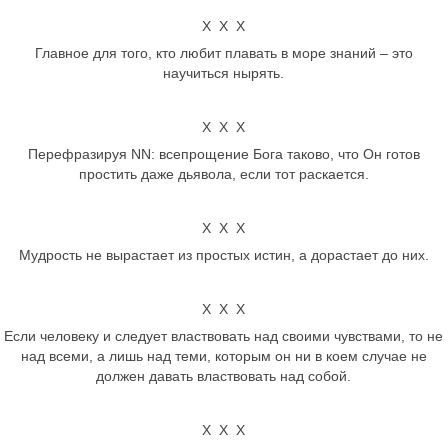
Х Х Х
Главное для того, кто любит плавать в море знаний – это
научиться нырять.
Х Х Х
Перефразируя NN: всепрощение Бога таково, что Он готов
простить даже дьявола, если тот раскается.
Х Х Х
Мудрость не вырастает из простых истин, а дорастает до них.
Х Х Х
Если человеку и следует властвовать над своими чувствами, то не
над всеми, а лишь над теми, которым он ни в коем случае не
должен давать властвовать над собой.
Х Х Х