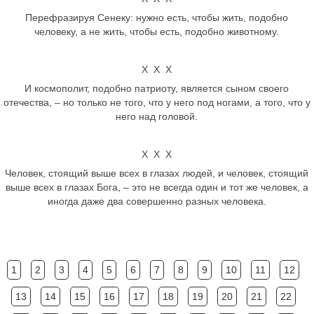
Перефразируя Сенеку: нужно есть, чтобы жить, подобно
человеку, а не жить, чтобы есть, подобно животному.
Х Х Х
И космополит, подобно патриоту, является сыном своего
отечества, – но только не того, что у него под ногами, а того, что у
него над головой.
Х Х Х
Человек, стоящий выше всех в глазах людей, и человек, стоящий
выше всех в глазах Бога, – это не всегда один и тот же человек, а
иногда даже два совершенно разных человека.
1
2
3
4
5
6
7
8
9
10
11
12
13
14
15
16
17
18
19
20
21
22