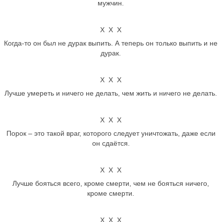
мужчин.
Х Х Х
Когда-то он был не дурак выпить. А теперь он только выпить и не
дурак.
Х Х Х
Лучше умереть и ничего не делать, чем жить и ничего не делать.
Х Х Х
Порок – это такой враг, которого следует уничтожать, даже если
он сдаётся.
Х Х Х
Лучше бояться всего, кроме смерти, чем не бояться ничего,
кроме смерти.
Х Х Х