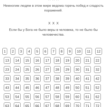
Немногим людям в этом мире ведома горечь побед и сладость
поражений.
Х Х Х
Если бы у Бога не было веры в человека, то не было бы
человечества.
1
2
3
4
5
6
7
8
9
10
11
12
13
14
15
16
17
18
19
20
21
22
23
24
25
26
27
28
29
30
31
32
33
34
35
36
37
38
39
40
41
42
43
44
45
46
47
48
49
50
51
52
53
54
55
56
57
58
59
60
61
62
63
64
65
66
67
68
69
70
71
72