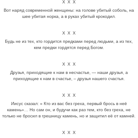
Х Х Х
Вот наряд современной женщины: на голове убитый соболь, на
шее убитая норка, а в руках убитый крокодил.
Х Х Х
Будь не из тех, кто гордится предками перед людьми, а из тех,
кем предки гордятся перед Богом.
Х Х Х
Друзья, приходящие к нам в несчастье, — наши друзья, а
приходящие к нам в счастье, – друзья нашего счастья.
Х Х Х
Иисус сказал: « Кто из вас без греха, первый брось в неё
камень»… Но сам он, и будучи как раз тем, кто без греха, не
только не бросил в грешницу камень, но и защитил её от камней.
Х Х Х