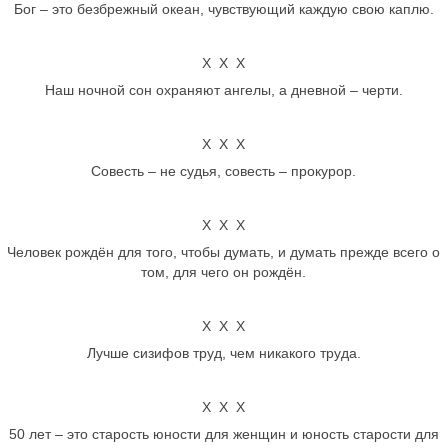
Бог – это безбрежный океан, чувствующий каждую свою каплю.
Х Х Х
Наш ночной сон охраняют ангелы, а дневной – черти.
Х Х Х
Совесть – не судья, совесть – прокурор.
Х Х Х
Человек рождён для того, чтобы думать, и думать прежде всего о
том, для чего он рождён.
Х Х Х
Лучше сизифов труд, чем никакого труда.
Х Х Х
50 лет – это старость юности для женщин и юность старости для