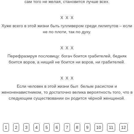
сам того не желая, становится лучше всех.
Х Х Х
Хуже всего в этой жизни быть гулливером среди лилипутов – если
не по плоти, так по духу.
Х Х Х
Перефразируя пословицу: богач боится грабителей, бедняк
боится воров, а нищий не боится ни воров, ни грабителей.
Х Х Х
Если человек в этой жизни был белым расистом и
женоненавистником, то достаточно велика вероятность того, что в
следующем существовании он родится чёрной женщиной.
1
2
3
4
5
6
7
8
9
10
11
12