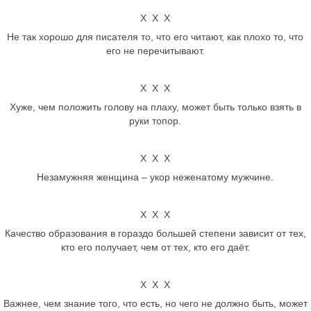
Х Х Х
Не так хорошо для писателя то, что его читают, как плохо то, что
его не перечитывают.
Х Х Х
Хуже, чем положить голову на плаху, может быть только взять в
руки топор.
Х Х Х
Незамужняя женщина – укор неженатому мужчине.
Х Х Х
Качество образования в гораздо большей степени зависит от тех,
кто его получает, чем от тех, кто его даёт.
Х Х Х
Важнее, чем знание того, что есть, но чего не должно быть, может