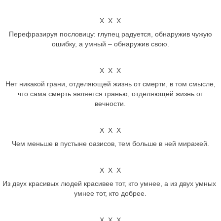
Х Х Х
Перефразируя пословицу: глупец радуется, обнаружив чужую
ошибку, а умный – обнаружив свою.
Х Х Х
Нет никакой грани, отделяющей жизнь от смерти, в том смысле,
что сама смерть является гранью, отделяющей жизнь от
вечности.
Х Х Х
Чем меньше в пустыне оазисов, тем больше в ней миражей.
Х Х Х
Из двух красивых людей красивее тот, кто умнее, а из двух умных
умнее тот, кто добрее.
Х Х Х