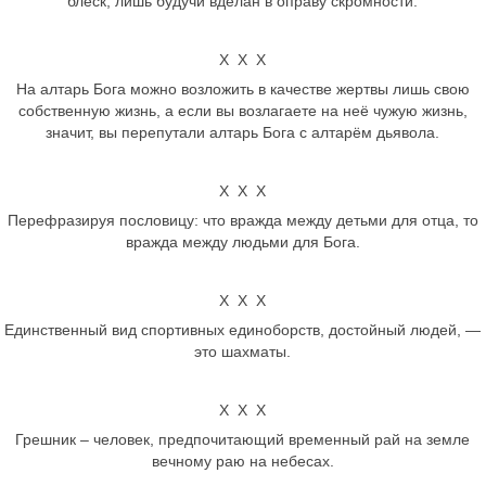
блеск, лишь будучи вделан в оправу скромности.
Х Х Х
На алтарь Бога можно возложить в качестве жертвы лишь свою
собственную жизнь, а если вы возлагаете на неё чужую жизнь,
значит, вы перепутали алтарь Бога с алтарём дьявола.
Х Х Х
Перефразируя пословицу: что вражда между детьми для отца, то
вражда между людьми для Бога.
Х Х Х
Единственный вид спортивных единоборств, достойный людей, —
это шахматы.
Х Х Х
Грешник – человек, предпочитающий временный рай на земле
вечному раю на небесах.