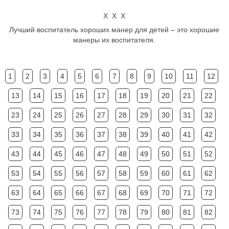
Х Х Х
Лучший воспитатель хороших манер для детей – это хорошие
манеры их воспитателя.
1
2
3
4
5
6
7
8
9
10
11
12
13
14
15
16
17
18
19
20
21
22
23
24
25
26
27
28
29
30
31
32
33
34
35
36
37
38
39
40
41
42
43
44
45
46
47
48
49
50
51
52
53
54
55
56
57
58
59
60
61
62
63
64
65
66
67
68
69
70
71
72
73
74
75
76
77
78
79
80
81
82