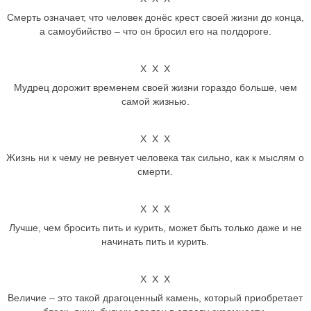
Смерть означает, что человек донёс крест своей жизни до конца,
а самоубийство – что он бросил его на полдороге.
Х Х Х
Мудрец дорожит временем своей жизни гораздо больше, чем
самой жизнью.
Х Х Х
Жизнь ни к чему не ревнует человека так сильно, как к мыслям о
смерти.
Х Х Х
Лучше, чем бросить пить и курить, может быть только даже и не
начинать пить и курить.
Х Х Х
Величие – это такой драгоценный камень, который приобретает