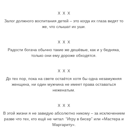
Х Х Х
Залог должного воспитания детей – это когда их глаза видят то
же, что слышат их уши.
Х Х Х
Радости богача обычно такие же дешёвые, как и у бедняка,
только они ему дороже обходятся.
Х Х Х
До тех пор, пока на свете остаётся хотя бы одна незамужняя
женщина, ни один мужчина не имеет права оставаться
неженатым.
Х Х Х
В этой жизни я не завидую абсолютно никому – за исключением
разве что тех, кто ещё не читал “Игру в бисер” или «Мастера и
Маргариту».