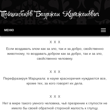
МЕНЮ
Х Х Х
Если воздавать злом как за зло, так и за добро, свойственно
животному, то воздавать добром как за добро, так и за зло,
свойственно человеку.
Х Х Х
Перефразируя Марциала: в науке красноречия нуждаются все,
кроме тех, за кого говорят их дела.
Х Х Х
Нет в мире такого умного человека, чьё презрение к глупости не
имело бы своей обратной стороной жалость к глупцу.