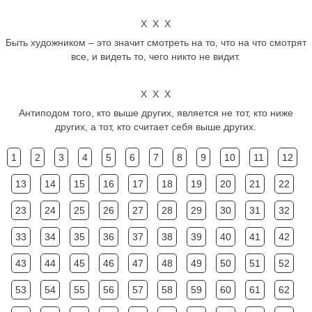
Х Х Х
Быть художником – это значит смотреть на то, что на что смотрят
все, и видеть то, чего никто не видит.
Х Х Х
Антиподом того, кто выше других, является не тот, кто ниже
других, а тот, кто считает себя выше других.
1
2
3
4
5
6
7
8
9
10
11
12
13
14
15
16
17
18
19
20
21
22
23
24
25
26
27
28
29
30
31
32
33
34
35
36
37
38
39
40
41
42
43
44
45
46
47
48
49
50
51
52
53
54
55
56
57
58
59
60
61
62