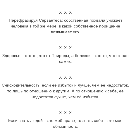
Х Х Х
Перефразируя Сервантеса: собственная похвала унижает
человека в той же мере, в какой собственное порицание
возвышает его.
Х Х Х
Здоровье – это то, что от Природы, а болезни – это то, что от нас
самих.
Х Х Х
Снисходительность: если её избыток и лучше, чем её недостаток,
то лишь по отношению к другим. А по отношению к себе, её
недостаток лучше, чем её избыток.
Х Х Х
Если знать людей – это моё право, то знать себя – это моя
обязанность.