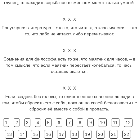
глупец, то находить серьёзное в смешном может только умный.
Х Х Х
Популярная литература – это то, что читают, а классическая – это
то, что либо не читают, либо перечитывают.
Х Х Х
Сомнения для философа есть то же, что маятник для часов, – в
том смысле, что если маятник перестаёт колебаться, то часы
останавливаются.
Х Х Х
Если всадник без головы, то единственное спасение лошади в
том, чтобы сбросить его с себя, пока он по своей безголовости не
сбросил её вместе с собой в пропасть.
1
2
3
4
5
6
7
8
9
10
11
12
13
14
15
16
17
18
19
20
21
22