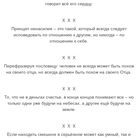
говорит всё его сердцу.
Х Х Х
Принцип ненасилия – это такой, который всегда следует
исповедовать по отношению к другим, но никогда – по
отношению к себе.
Х Х Х
Перефразируя пословицу: человек не всегда может быть похож
на своего отца, но всегда должен быть похож на своего Отца.
Х Х Х
То, что не в деньгах счастье, в конце концов понимают все – но
только одни уже будучи на небесах, а другие ещё будучи на
земле.
Х Х Х
Если находить смешное в серьёзном может как умный, так и