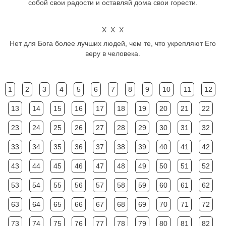
собой свои радости и оставляй дома свои горести.
Х Х Х
Нет для Бога более лучших людей, чем те, что укрепляют Его
веру в человека.
1
2
3
4
5
6
7
8
9
10
11
12
13
14
15
16
17
18
19
20
21
22
23
24
25
26
27
28
29
30
31
32
33
34
35
36
37
38
39
40
41
42
43
44
45
46
47
48
49
50
51
52
53
54
55
56
57
58
59
60
61
62
63
64
65
66
67
68
69
70
71
72
73
74
75
76
77
78
79
80
81
82