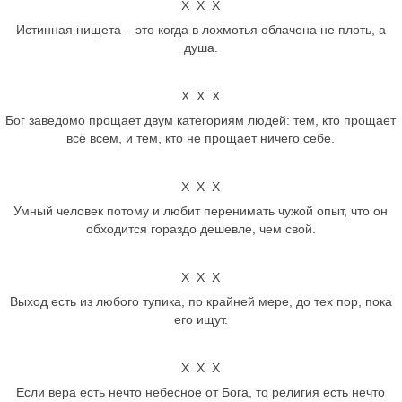
Х Х Х
Истинная нищета – это когда в лохмотья облачена не плоть, а
душа.
Х Х Х
Бог заведомо прощает двум категориям людей: тем, кто прощает
всё всем, и тем, кто не прощает ничего себе.
Х Х Х
Умный человек потому и любит перенимать чужой опыт, что он
обходится гораздо дешевле, чем свой.
Х Х Х
Выход есть из любого тупика, по крайней мере, до тех пор, пока
его ищут.
Х Х Х
Если вера есть нечто небесное от Бога, то религия есть нечто