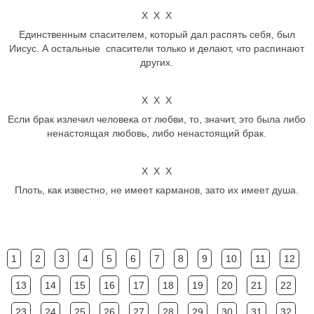
Х Х Х
Единственным спасителем, который дал распять себя, был
Иисус. А остальные спасители только и делают, что распинают
других.
Х Х Х
Если брак излечил человека от любви, то, значит, это была либо
ненастоящая любовь, либо ненастоящий брак.
Х Х Х
Плоть, как известно, не имеет карманов, зато их имеет душа.
1
2
3
4
5
6
7
8
9
10
11
12
13
14
15
16
17
18
19
20
21
22
23
24
25
26
27
28
29
30
31
32