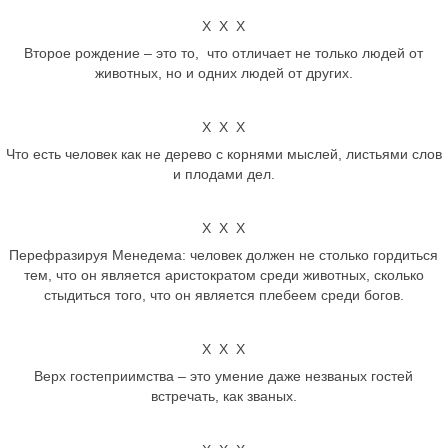
Х Х Х
Второе рождение – это то, что отличает не только людей от
животных, но и одних людей от других.
Х Х Х
Что есть человек как не дерево с корнями мыслей, листьями слов
и плодами дел.
Х Х Х
Перефразируя Менедема: человек должен не столько гордиться
тем, что он является аристократом среди животных, сколько
стыдиться того, что он является плебеем среди богов.
Х Х Х
Верх гостеприимства – это умение даже незваных гостей
встречать, как званых.