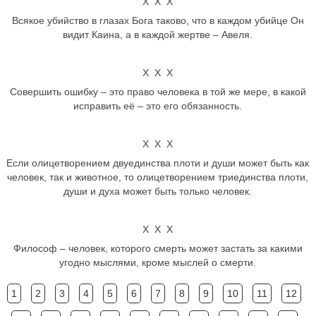
Х Х Х
Всякое убийство в глазах Бога таково, что в каждом убийце Он
видит Каина, а в каждой жертве – Авеля.
Х Х Х
Совершить ошибку – это право человека в той же мере, в какой
исправить её – это его обязанность.
Х Х Х
Если олицетворением двуединства плоти и души может быть как
человек, так и животное, то олицетворением триединства плоти,
души и духа может быть только человек.
Х Х Х
Философ – человек, которого смерть может застать за какими
угодно мыслями, кроме мыслей о смерти.
1
2
3
4
5
6
7
8
9
10
11
12