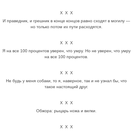
Х Х Х
И праведник, и грешник в конце концов равно сходят в могилу —
но только потом их пути расходятся.
Х Х Х
Я на все 100 процентов уверен, что умру. Но не уверен, что умру
на все 100 процентов.
Х Х Х
Не будь у меня собаки, то я, наверное, так и не узнал бы, что
такое настоящий друг.
Х Х Х
Обжора: рыцарь ножа и вилки.
Х Х Х