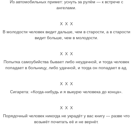
Из автомобильных примет: уснуть за рулём — к встрече с
ангелами.
Х Х Х
В молодости человек видит дальше, чем в старости, а в старости
видит больше, чем в молодости.
Х Х Х
Попытка самоубийства бывает либо неудачной, и тогда человек
попадает в больницу, либо удачной, и тогда он попадает в ад.
Х Х Х
Сигарета: «Когда-нибудь и я выкурю человека до конца».
Х Х Х
Порядочный человек никогда не украдёт у вас книгу — разве что
возьмёт почитать её и не вернёт.