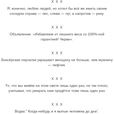
Х Х Х
Я, конечно, люблю людей, но хотел бы всё же иметь своим
соседом справа — лес, слева — луг, а напротив — реку.
Х Х Х
Объявление: «Избавляем от лишнего веса со 100%-ной
гарантией! Черви».
Х Х Х
Боксёрские перчатки украшают женщину не больше, чем мужчину
— лифчик.
Х Х Х
То, что мы живём на этом свете лишь один раз, не так плохо,
учитывая, что умирать нам придётся тоже лишь один раз.
Х Х Х
Водка:” Когда-нибудь и я выпью человека до дна”.