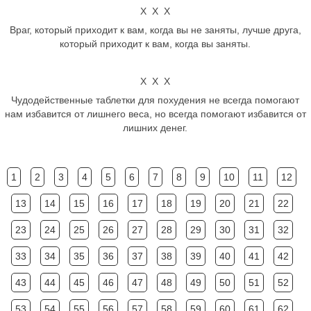
Х Х Х
Враг, который приходит к вам, когда вы не заняты, лучше друга,
который приходит к вам, когда вы заняты.
Х Х Х
Чудодейственные таблетки для похудения не всегда помогают
нам избавится от лишнего веса, но всегда помогают избавится от
лишних денег.
1
2
3
4
5
6
7
8
9
10
11
12
13
14
15
16
17
18
19
20
21
22
23
24
25
26
27
28
29
30
31
32
33
34
35
36
37
38
39
40
41
42
43
44
45
46
47
48
49
50
51
52
53
54
55
56
57
58
59
60
61
62