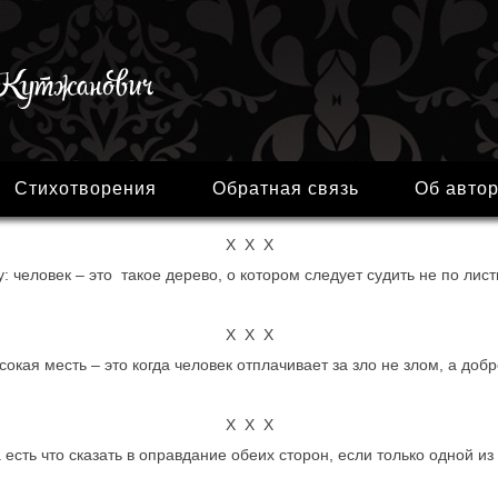
Стихотворения
Обратная связь
Об авто
Х Х Х
человек – это такое дерево, о котором следует судить не по лист
Х Х Х
сокая месть – это когда человек отплачивает за зло не злом, а добр
Х Х Х
есть что сказать в оправдание обеих сторон, если только одной из