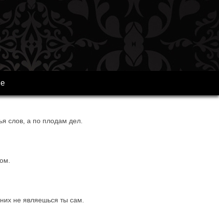
ре
ья слов, а по плодам дел.
ом.
 них не являешься ты сам.