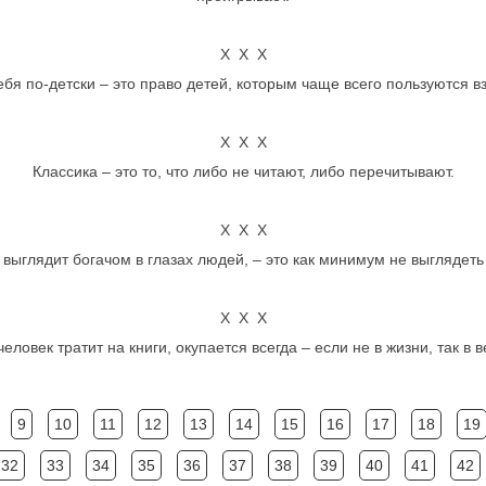
Х Х Х
ебя по-детски – это право детей, которым чаще всего пользуются в
Х Х Х
Классика – это то, что либо не читают, либо перечитывают.
Х Х Х
о выглядит богачом в глазах людей, – это как минимум не выглядеть
Х Х Х
 человек тратит на книги, окупается всегда – если не в жизни, так в в
9
10
11
12
13
14
15
16
17
18
19
32
33
34
35
36
37
38
39
40
41
42