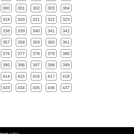
300
301
302
303
304
319
320
321
322
323
338
339
340
341
342
357
358
359
360
361
376
377
378
379
380
395
396
397
398
399
414
415
416
417
418
433
434
435
436
437
ление
сайта