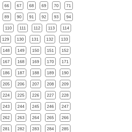
66
67
68
69
70
71
89
90
91
92
93
94
110
111
112
113
114
129
130
131
132
133
148
149
150
151
152
167
168
169
170
171
186
187
188
189
190
205
206
207
208
209
224
225
226
227
228
243
244
245
246
247
262
263
264
265
266
281
282
283
284
285