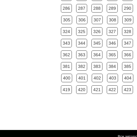
286
287
288
289
290
305
306
307
308
309
324
325
326
327
328
343
344
345
346
347
362
363
364
365
366
381
382
383
384
385
400
401
402
403
404
419
420
421
422
423
Все авторс