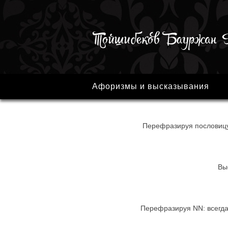
Афоризмы и высказывания
Перефразируя пословицу: 
Вы
Перефразируя NN: всегда 