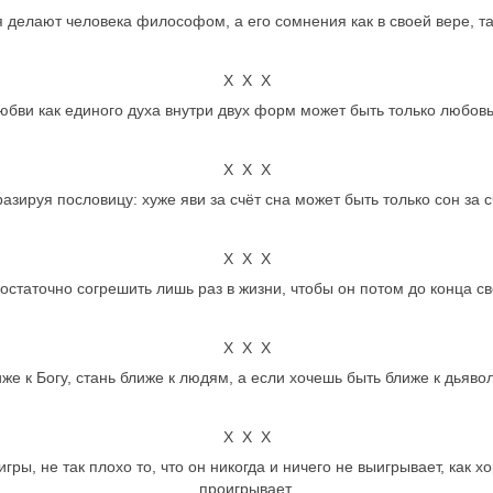
я делают человека философом, а его сомнения как в своей вере, так
Х Х Х
ви как единого духа внутри двух форм может быть только любовь 
Х Х Х
зируя пословицу: хуже яви за счёт сна может быть только сон за с
Х Х Х
остаточно согрешить лишь раз в жизни, чтобы он потом до конца с
Х Х Х
же к Богу, стань ближе к людям, а если хочешь быть ближе к дьяволу
Х Х Х
игры, не так плохо то, что он никогда и ничего не выигрывает, как х
проигрывает.