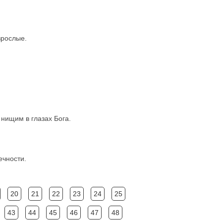
зрослые.
 нищим в глазах Бога.
ечности.
20
21
22
23
24
25
43
44
45
46
47
48