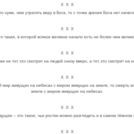
Х Х Х
о хуже, чем утратить веру в Бога, то с точки зрения Бога нет ничего
Х Х Х
о такая, в которой всякое великое начало есть не более чем вели
Х Х Х
к не тот, кто смотрит на людей снизу вверх, а тот, кто смотрит на н
Х Х Х
й мир живущих на небесах с миром живущих на земле, то смерть е
земле с миром живущих на небесах.
Х Х Х
дущее – это такое, чьи ростки можно разглядеть и в самом тёмном
Х Х Х