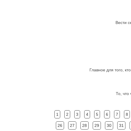
Вести с
Главное для того, кт
То, что
1
2
3
4
5
6
7
8
26
27
28
29
30
31