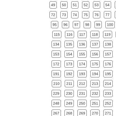
49
50
51
52
53
54
72
73
74
75
76
77
95
96
97
98
99
100
115
116
117
118
119
134
135
136
137
138
153
154
155
156
157
172
173
174
175
176
191
192
193
194
195
210
211
212
213
214
229
230
231
232
233
248
249
250
251
252
267
268
269
270
271