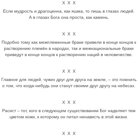
Х Х Х
Если мудрость и драгоценна, как яшма, то лишь в глазах людей.
А в глазах Бога она проста, как камень.
Х Х Х
Подобно тому как межплеменные браки привели в конце концов к
растворению племён в народах, так и межнациональные браки
приведут в конце концов к растворению наций в человечестве.
Х Х Х
Главное для людей, чужих друг для друга на земле, – это помнить
о том, что когда-нибудь они станут своими друг другу на небесах.
Х Х Х
Расист – тот, кого в следующем существовании Бог наделяет тем
цветом кожи, к которому он питал ненависть в этой жизни.
Х Х Х