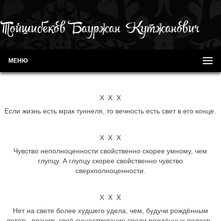
МЕНЮ
Х Х Х
Если жизнь есть мрак туннеля, то вечность есть свет в его конце.
Х Х Х
Чувство неполноценности свойственно скорее умному, чем
глупцу. А глупцу скорее свойственно чувство
сверхполноценности.
Х Х Х
Нет на свете более худшего удела, чем, будучи рождённым
летать, влачить своё существование среди рождённых ползать.