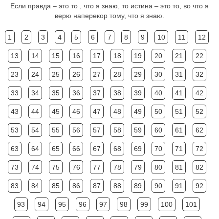
Если правда – это то , что я знаю, то истина – это то, во что я
верю наперекор тому, что я знаю.
1
2
3
4
5
6
7
8
9
10
11
12
13
14
15
16
17
18
19
20
21
22
23
24
25
26
27
28
29
30
31
32
33
34
35
36
37
38
39
40
41
42
43
44
45
46
47
48
49
50
51
52
53
54
55
56
57
58
59
60
61
62
63
64
65
66
67
68
69
70
71
72
73
74
75
76
77
78
79
80
81
82
83
84
85
86
87
88
89
90
91
92
93
94
95
96
97
98
99
100
101