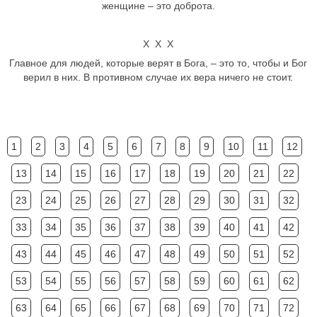
женщине – это доброта.
Х Х Х
Главное для людей, которые верят в Бога, – это то, чтобы и Бог
верил в них. В противном случае их вера ничего не стоит.
1
2
3
4
5
6
7
8
9
10
11
12
13
14
15
16
17
18
19
20
21
22
23
24
25
26
27
28
29
30
31
32
33
34
35
36
37
38
39
40
41
42
43
44
45
46
47
48
49
50
51
52
53
54
55
56
57
58
59
60
61
62
63
64
65
66
67
68
69
70
71
72