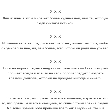
Х Х Х
Для истины в этом мире нет более худшей лжи, чем та, которую
люди считают истиной.
Х Х Х
Истинная вера не предписывает человеку ничего: ни того, чтобы
он умирал за неё, ни, тем более, того, чтобы он ради неё убивал.
Х Х Х
Если на пороки людей следует смотреть глазами Бога, который
прощает всегда и всё, то на свои пороки следует смотреть
глазами дьявола, который не прощает никогда и ничего.
Х Х Х
Если ум – это то, что превыше всего в мужчине, а красота – это
то, что превыше всего в женщине, то лишь с точки зрения людей.
А с точки зрения Бога превыше всего как в мужчине, так и в