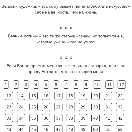
Великий художник – тот, кому бывает легче заработать искусством
себе на вечность, чем на жизнь.
Х Х Х
Вечные истины – это те же старые истины, но только такие,
которые уже никогда не умрут.
Х Х Х
Если Бог не простит меня за всё то, что я сотворил, то и я не
прощу Его за то, что он сотворил меня.
1
2
3
4
5
6
7
8
9
10
11
12
13
14
15
16
17
18
19
20
21
22
23
24
25
26
27
28
29
30
31
32
33
34
35
36
37
38
39
40
41
42
43
44
45
46
47
48
49
50
51
52