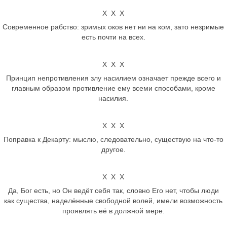
Х Х Х
Современное рабство: зримых оков нет ни на ком, зато незримые
есть почти на всех.
Х Х Х
Принцип непротивления злу насилием означает прежде всего и
главным образом противление ему всеми способами, кроме
насилия.
Х Х Х
Поправка к Декарту: мыслю, следовательно, существую на что-то
другое.
Х Х Х
Да, Бог есть, но Он ведёт себя так, словно Его нет, чтобы люди
как существа, наделённые свободной волей, имели возможность
проявлять её в должной мере.