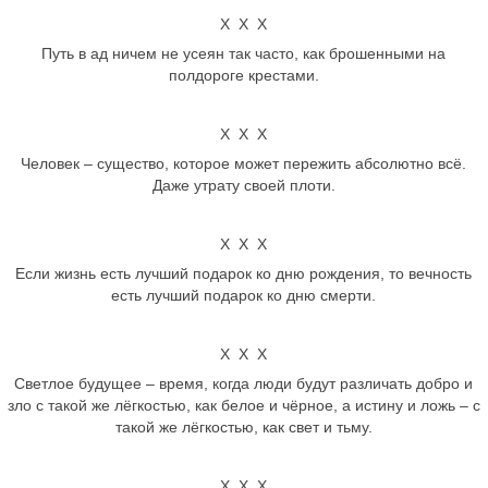
Х Х Х
Путь в ад ничем не усеян так часто, как брошенными на
полдороге крестами.
Х Х Х
Человек – существо, которое может пережить абсолютно всё.
Даже утрату своей плоти.
Х Х Х
Если жизнь есть лучший подарок ко дню рождения, то вечность
есть лучший подарок ко дню смерти.
Х Х Х
Светлое будущее – время, когда люди будут различать добро и
зло с такой же лёгкостью, как белое и чёрное, а истину и ложь – с
такой же лёгкостью, как свет и тьму.
Х Х Х