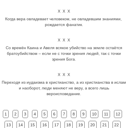
Х Х Х
Когда вера овладевает человеком, не овладевшим знаниями,
рождается фанатик.
Х Х Х
Со времён Каина и Авеля всякое убийство на земле остаётся
братоубийством – если не с точки зрения людей, так с точки
зрения Бога.
Х Х Х
Переходя из иудаизма в христианство, а из христианства в ислам
и наоборот, люди меняют не веру, а всего лишь
вероисповедание.
1
2
3
4
5
6
7
8
9
10
11
12
13
14
15
16
17
18
19
20
21
22