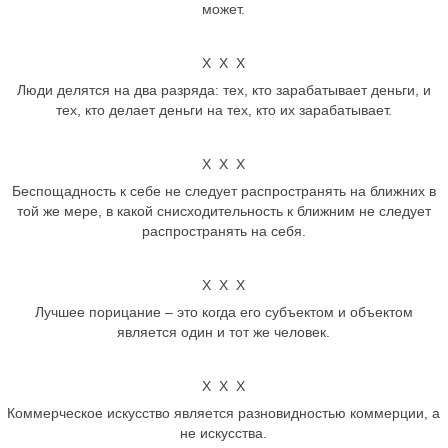
может.
Х Х Х
Люди делятся на два разряда: тех, кто зарабатывает деньги, и
тех, кто делает деньги на тех, кто их зарабатывает.
Х Х Х
Беспощадность к себе не следует распространять на ближних в
той же мере, в какой снисходительность к ближним не следует
распространять на себя.
Х Х Х
Лучшее порицание – это когда его субъектом и объектом
является один и тот же человек.
Х Х Х
Коммерческое искусство является разновидностью коммерции, а
не искусства.