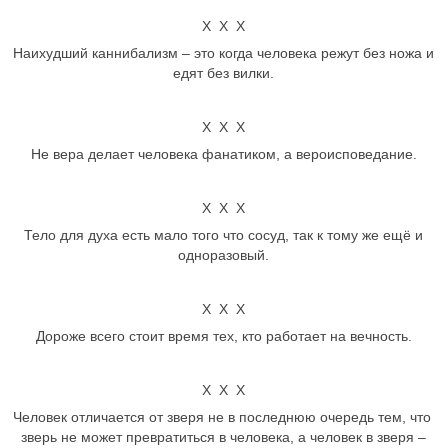
Х Х Х
Наихудший каннибализм – это когда человека режут без ножа и
едят без вилки.
Х Х Х
Не вера делает человека фанатиком, а вероисповедание.
Х Х Х
Тело для духа есть мало того что сосуд, так к тому же ещё и
одноразовый.
Х Х Х
Дороже всего стоит время тех, кто работает на вечность.
Х Х Х
Человек отличается от зверя не в последнюю очередь тем, что
зверь не может превратиться в человека, а человек в зверя –