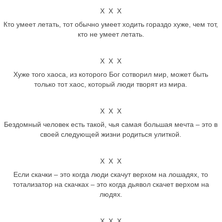
Х Х Х
Кто умеет летать, тот обычно умеет ходить гораздо хуже, чем тот,
кто не умеет летать.
Х Х Х
Хуже того хаоса, из которого Бог сотворил мир, может быть
только тот хаос, который люди творят из мира.
Х Х Х
Бездомный человек есть такой, чья самая большая мечта – это в
своей следующей жизни родиться улиткой.
Х Х Х
Если скачки – это когда люди скачут верхом на лошадях, то
тотализатор на скачках – это когда дьявол скачет верхом на
людях.
Х Х Х