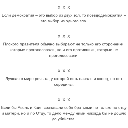
Х Х Х
Если демократия – это выбор из двух зол, то псевдодемократия –
это выбор из одного зла.
Х Х Х
Плохого правителя обычно выбирают не только его сторонники,
которые проголосовали, но и его противники, которые не
проголосовали.
Х Х Х
Лучшая в мире речь та, у которой есть начало и конец, но нет
середины.
Х Х Х
Если бы Авель и Каин сознавали себя братьями не только по отцу
и матери, но и по Отцу, то дело между ними никогда бы не дошло
до убийства.