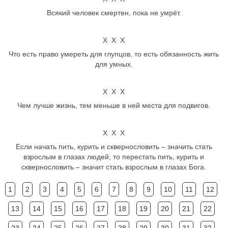
Всякий человек смертен, пока не умрёт.
Х Х Х
Что есть право умереть для глупцов, то есть обязанность жить
для умных.
Х Х Х
Чем лучше жизнь, тем меньше в ней места для подвигов.
Х Х Х
Если начать пить, курить и сквернословить – значить стать
взрослым в глазах людей, то перестать пить, курить и
сквернословить – значит стать взрослым в глазах Бога.
1
2
3
4
5
6
7
8
9
10
11
12
13
14
15
16
17
18
19
20
21
22