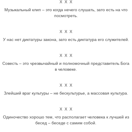
Х Х Х
Музыкальный клип – это когда нечего слушать, зато есть на что
посмотреть.
Х Х Х
У нас нет диктатуры закона, зато есть диктатура его служителей.
Х Х Х
Совесть – это чрезвычайный и полномочный представитель Бога
в человеке.
Х Х Х
Злейший враг культуры – не бескультурье, а массовая культура.
Х Х Х
Одиночество хорошо тем, что располагает человека к лучшей из
бесед – беседе с самим собой.