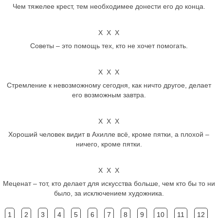
Чем тяжелее крест, тем необходимее донести его до конца.
Х Х Х
Советы – это помощь тех, кто не хочет помогать.
Х Х Х
Стремление к невозможному сегодня, как ничто другое, делает
его возможным завтра.
Х Х Х
Хороший человек видит в Ахилле всё, кроме пятки, а плохой –
ничего, кроме пятки.
Х Х Х
Меценат – тот, кто делает для искусства больше, чем кто бы то ни
было, за исключением художника.
1
2
3
4
5
6
7
8
9
10
11
12