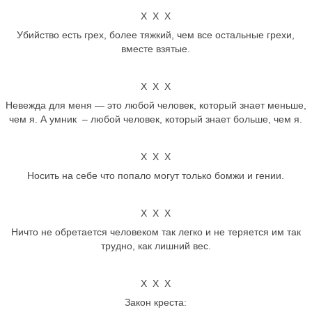
Х Х Х
Убийство есть грех, более тяжкий, чем все остальные грехи,
вместе взятые.
Х Х Х
Невежда для меня — это любой человек, который знает меньше,
чем я. А умник – любой человек, который знает больше, чем я.
Х Х Х
Носить на себе что попало могут только бомжи и гении.
Х Х Х
Ничто не обретается человеком так легко и не теряется им так
трудно, как лишний вес.
Х Х Х
Закон креста: