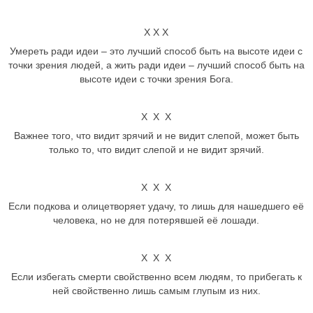
Х Х Х
Умереть ради идеи – это лучший способ быть на высоте идеи с
точки зрения людей, а жить ради идеи – лучший способ быть на
высоте идеи с точки зрения Бога.
Х Х Х
Важнее того, что видит зрячий и не видит слепой, может быть
только то, что видит слепой и не видит зрячий.
Х Х Х
Если подкова и олицетворяет удачу, то лишь для нашедшего её
человека, но не для потерявшей её лошади.
Х Х Х
Если избегать смерти свойственно всем людям, то прибегать к
ней свойственно лишь самым глупым из них.