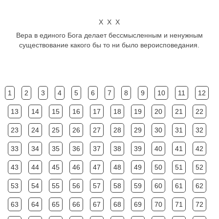
Х Х Х
Вера в единого Бога делает бессмысленным и ненужным
существование какого бы то ни было вероисповедания.
1
2
3
4
5
6
7
8
9
10
11
12
13
14
15
16
17
18
19
20
21
22
23
24
25
26
27
28
29
30
31
32
33
34
35
36
37
38
39
40
41
42
43
44
45
46
47
48
49
50
51
52
53
54
55
56
57
58
59
60
61
62
63
64
65
66
67
68
69
70
71
72