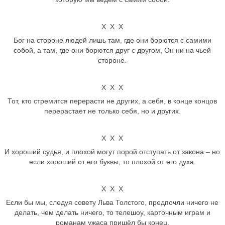
Х Х Х
Бог на стороне людей лишь там, где они борются с самими
собой, а там, где они борются друг с другом, Он ни на чьей
стороне.
Х Х Х
Тот, кто стремится перерасти не других, а себя, в конце концов
перерастает не только себя, но и других.
Х Х Х
И хороший судья, и плохой могут порой отступать от закона – но
если хороший от его буквы, то плохой от его духа.
Х Х Х
Если бы мы, следуя совету Льва Толстого, предпочли ничего не
делать, чем делать ничего, то телешоу, карточным играм и
романам ужаса пришёл бы конец.