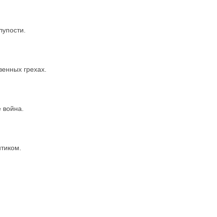
лупости.
венных грехах.
 война.
итиком.