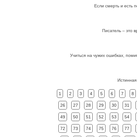
Если смерть и есть п
Писатель – это в
Учиться на чужих ошибках, помим
Истинная 
1
2
3
4
5
6
7
8
26
27
28
29
30
31
49
50
51
52
53
54
72
73
74
75
76
77