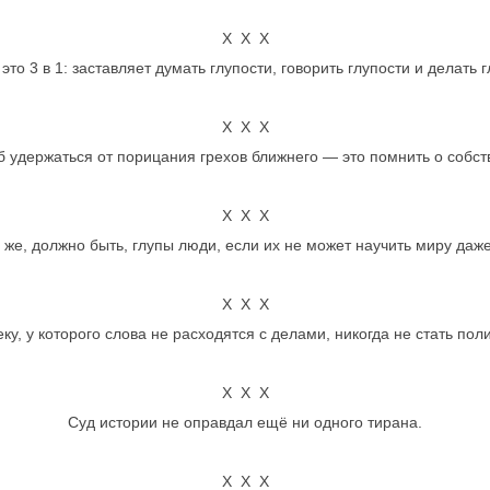
Х Х Х
это 3 в 1: заставляет думать глупости, говорить глупости и делать г
Х Х Х
 удержаться от порицания грехов ближнего — это помнить о собст
Х Х Х
 же, должно быть, глупы люди, если их не может научить миру даже
Х Х Х
ку, у которого слова не расходятся с делами, никогда не стать пол
Х Х Х
Суд истории не оправдал ещё ни одного тирана.
Х Х Х