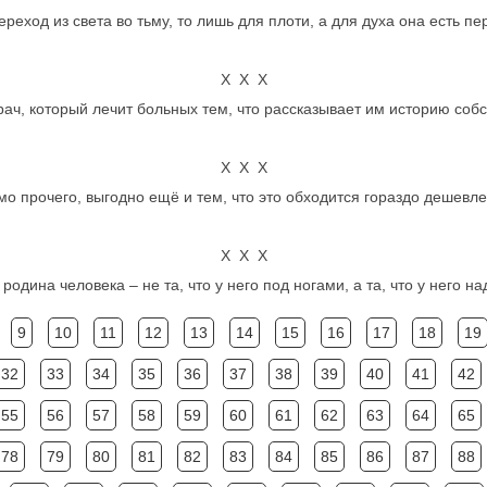
ереход из света во тьму, то лишь для плоти, а для духа она есть пер
Х Х Х
рач, который лечит больных тем, что рассказывает им историю соб
Х Х Х
о прочего, выгодно ещё и тем, что это обходится гораздо дешевле
Х Х Х
родина человека – не та, что у него под ногами, а та, что у него на
9
10
11
12
13
14
15
16
17
18
19
32
33
34
35
36
37
38
39
40
41
42
55
56
57
58
59
60
61
62
63
64
65
78
79
80
81
82
83
84
85
86
87
88