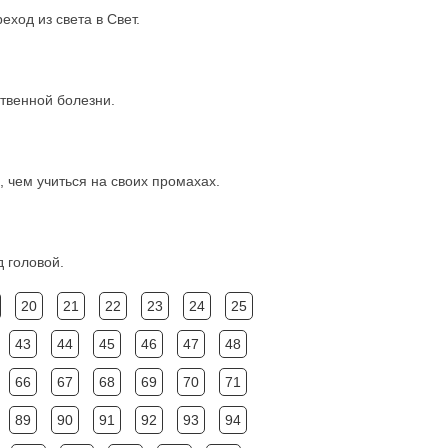
еход из света в Свет.
ственной болезни.
, чем учиться на своих промахах.
д головой.
20
21
22
23
24
25
43
44
45
46
47
48
66
67
68
69
70
71
89
90
91
92
93
94