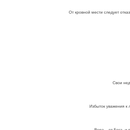
От кровной мести следует отказ
Свои нед
Избыток уважения к л
Вера – от Бога, и 