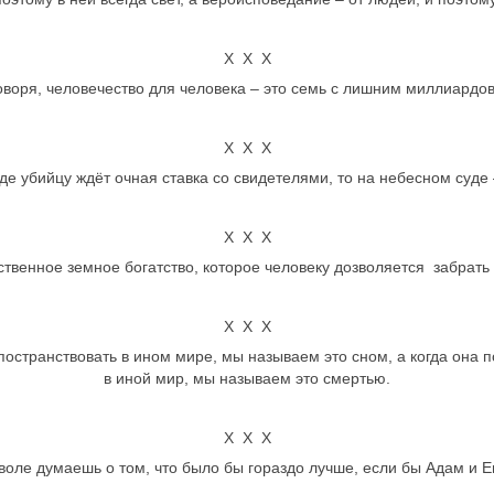
Х Х Х
оворя, человечество для человека – это семь с лишним миллиардов е
Х Х Х
де убийцу ждёт очная ставка со свидетелями, то на небесном суде 
Х Х Х
ственное земное богатство, которое человеку дозволяется забрать 
Х Х Х
 постранствовать в ином мире, мы называем это сном, а когда она п
в иной мир, мы называем это смертью.
Х Х Х
воле думаешь о том, что было бы гораздо лучше, если бы Адам и Е