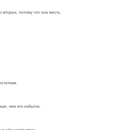
о-вторых, потому что она месть.
остаткам.
ше, чем его избыток.
у в нём часто мрак.