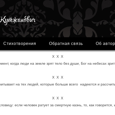
Стихотворения
Обратная связь
Об авто
Х Х Х
мент, когда люди на земле зрят тело без души, Бог на небесах зрит
Х Х Х
читывает на тех людей, которые больше всего надеются и рассчиты
Х Х Х
овицу: если человек ратует за смертную казнь, то, как говорится, и