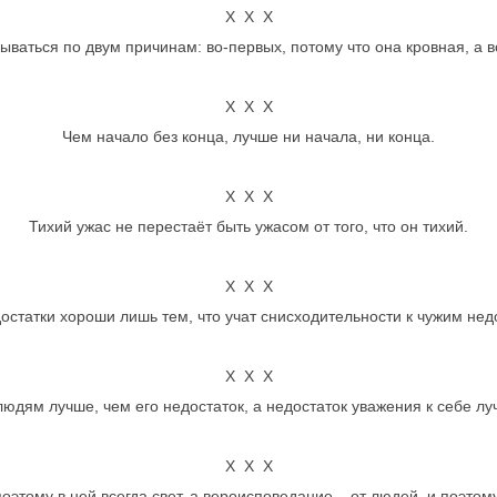
Х Х Х
ываться по двум причинам: во-первых, потому что она кровная, а в
Х Х Х
Чем начало без конца, лучше ни начала, ни конца.
Х Х Х
Тихий ужас не перестаёт быть ужасом от того, что он тихий.
Х Х Х
остатки хороши лишь тем, что учат снисходительности к чужим нед
Х Х Х
юдям лучше, чем его недостаток, а недостаток уважения к себе луч
Х Х Х
поэтому в ней всегда свет, а вероисповедание – от людей, и поэтом