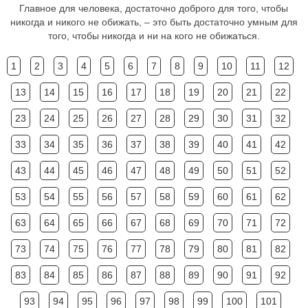
Главное для человека, достаточно доброго для того, чтобы
никогда и никого не обижать, – это быть достаточно умным для
того, чтобы никогда и ни на кого не обижаться.
1
2
3
4
5
6
7
8
9
10
11
12
13
14
15
16
17
18
19
20
21
22
23
24
25
26
27
28
29
30
31
32
33
34
35
36
37
38
39
40
41
42
43
44
45
46
47
48
49
50
51
52
53
54
55
56
57
58
59
60
61
62
63
64
65
66
67
68
69
70
71
72
73
74
75
76
77
78
79
80
81
82
83
84
85
86
87
88
89
90
91
92
93
94
95
96
97
98
99
100
101