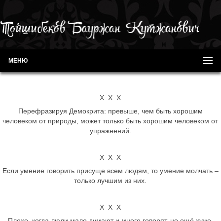
МЕНЮ
Х Х Х
Перефразируя Демокрита: превыше, чем быть хорошим
человеком от природы, может только быть хорошим человеком от
упражнений.
Х Х Х
Если умение говорить присуще всем людям, то умение молчать –
только лучшим из них.
Х Х Х
Плохо, когда люди мало думают и много говорят, но ещё хуже,