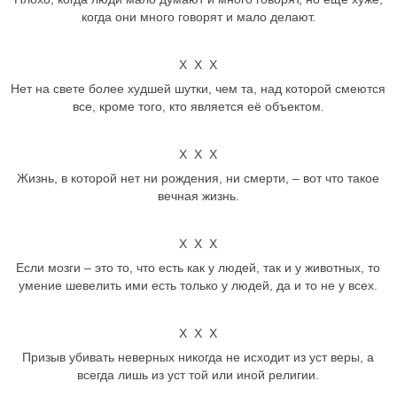
когда они много говорят и мало делают.
Х Х Х
Нет на свете более худшей шутки, чем та, над которой смеются
все, кроме того, кто является её объектом.
Х Х Х
Жизнь, в которой нет ни рождения, ни смерти, – вот что такое
вечная жизнь.
Х Х Х
Если мозги – это то, что есть как у людей, так и у животных, то
умение шевелить ими есть только у людей, да и то не у всех.
Х Х Х
Призыв убивать неверных никогда не исходит из уст веры, а
всегда лишь из уст той или иной религии.