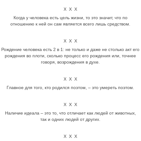
Х Х Х
Когда у человека есть цель жизни, то это значит, что по
отношению к ней он сам является всего лишь средством.
Х Х Х
Рождение человека есть 2 в 1: не только и даже не столько акт его
рождения во плоти, сколько процесс его рождения или, точнее
говоря, возрождения в духе.
Х Х Х
Главное для того, кто родился поэтом, – это умереть поэтом.
Х Х Х
Наличие идеала – это то, что отличает как людей от животных,
так и одних людей от других.
Х Х Х