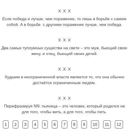
Х Х Х
Если победа и лучше, чем поражение, то лишь в борьбе с самим
собой. А в борьбе с другими поражение лучше, чем победа.
Х Х Х
Два самых тупоумных существа на свете – это муж, бьющий свою
жену, и отец, бьющий своих детей.
Х Х Х
Худшим в неограниченной власти является то, что она обычно
достаётся ограниченным людям.
Х Х Х
Перефразируя NN: пьяница – это человек, который родился не
для того, чтобы жить, а для того, чтобы пить.
1
2
3
4
5
6
7
8
9
10
11
12