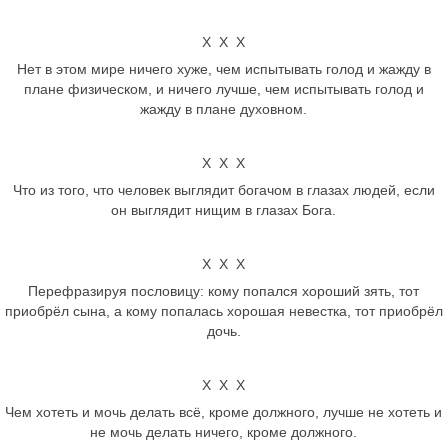
Х Х Х
Нет в этом мире ничего хуже, чем испытывать голод и жажду в
плане физическом, и ничего лучше, чем испытывать голод и
жажду в плане духовном.
Х Х Х
Что из того, что человек выглядит богачом в глазах людей, если
он выглядит нищим в глазах Бога.
Х Х Х
Перефразируя пословицу: кому попался хороший зять, тот
приобрёл сына, а кому попалась хорошая невестка, тот приобрёл
дочь.
Х Х Х
Чем хотеть и мочь делать всё, кроме должного, лучше не хотеть и
не мочь делать ничего, кроме должного.