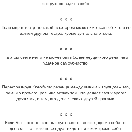
которую он видит в себе.
Х Х Х
Если мир и театр, то такой, в котором может иметься всё, что и во
всяком другом театре, кроме зрительного зала.
Х Х Х
На этом свете нет и не может быть более неудачного дела, чем
удачное самоубийство.
Х Х Х
Перефразируя Клеобула: разница между умным и глупцом – это,
помимо прочего, разница между тем, кто делает своих врагов
друзьями, и тем, кто делает своих друзей врагами.
Х Х Х
Если Бог – это тот, кого следует видеть во всех, кроме себя, то
дьявол – тот, кого не следует видеть ни в ком кроме себя.