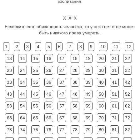
воспитания.
Х Х Х
Если жить есть обязанность человека, то у него нет и не может
быть никакого права умереть.
1
2
3
4
5
6
7
8
9
10
11
12
13
14
15
16
17
18
19
20
21
22
23
24
25
26
27
28
29
30
31
32
33
34
35
36
37
38
39
40
41
42
43
44
45
46
47
48
49
50
51
52
53
54
55
56
57
58
59
60
61
62
63
64
65
66
67
68
69
70
71
72
73
74
75
76
77
78
79
80
81
82