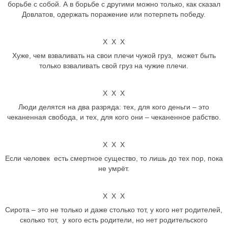
борьбе с собой. А в борьбе с другими можно только, как сказал
Довлатов, одержать поражение или потерпеть победу.
Х Х Х
Хуже, чем взваливать на свои плечи чужой груз, может быть
только взваливать свой груз на чужие плечи.
Х Х Х
Люди делятся на два разряда: тех, для кого деньги – это
чеканенная свобода, и тех, для кого они – чеканенное рабство.
Х Х Х
Если человек есть смертное существо, то лишь до тех пор, пока
не умрёт.
Х Х Х
Сирота – это не только и даже столько тот, у кого нет родителей,
сколько тот, у кого есть родители, но нет родительского