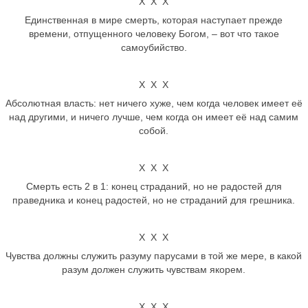
Х Х Х
Единственная в мире смерть, которая наступает прежде
времени, отпущенного человеку Богом, – вот что такое
самоубийство.
Х Х Х
Абсолютная власть: нет ничего хуже, чем когда человек имеет её
над другими, и ничего лучше, чем когда он имеет её над самим
собой.
Х Х Х
Смерть есть 2 в 1: конец страданий, но не радостей для
праведника и конец радостей, но не страданий для грешника.
Х Х Х
Чувства должны служить разуму парусами в той же мере, в какой
разум должен служить чувствам якорем.
Х Х Х