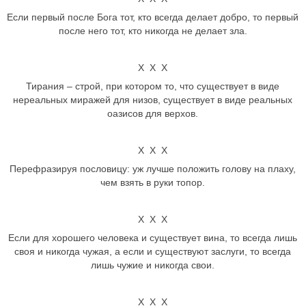
Если первый после Бога тот, кто всегда делает добро, то первый
после него тот, кто никогда не делает зла.
Х Х Х
Тирания – строй, при котором то, что существует в виде
нереальных миражей для низов, существует в виде реальных
оазисов для верхов.
Х Х Х
Перефразируя пословицу: уж лучше положить голову на плаху,
чем взять в руки топор.
Х Х Х
Если для хорошего человека и существует вина, то всегда лишь
своя и никогда чужая, а если и существуют заслуги, то всегда
лишь чужие и никогда свои.
Х Х Х