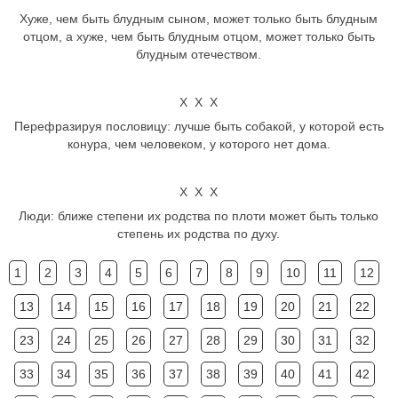
Хуже, чем быть блудным сыном, может только быть блудным
отцом, а хуже, чем быть блудным отцом, может только быть
блудным отечеством.
Х Х Х
Перефразируя пословицу: лучше быть собакой, у которой есть
конура, чем человеком, у которого нет дома.
Х Х Х
Люди: ближе степени их родства по плоти может быть только
степень их родства по духу.
1
2
3
4
5
6
7
8
9
10
11
12
13
14
15
16
17
18
19
20
21
22
23
24
25
26
27
28
29
30
31
32
33
34
35
36
37
38
39
40
41
42