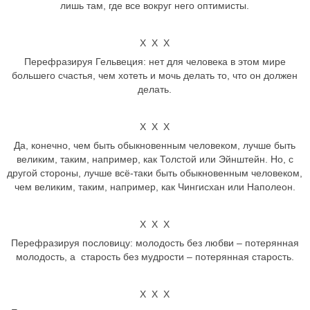
лишь там, где все вокруг него оптимисты.
Х Х Х
Перефразируя Гельвеция: нет для человека в этом мире
большего счастья, чем хотеть и мочь делать то, что он должен
делать.
Х Х Х
Да, конечно, чем быть обыкновенным человеком, лучше быть
великим, таким, например, как Толстой или Эйнштейн. Но, с
другой стороны, лучше всё-таки быть обыкновенным человеком,
чем великим, таким, например, как Чингисхан или Наполеон.
Х Х Х
Перефразируя пословицу: молодость без любви – потерянная
молодость, а старость без мудрости – потерянная старость.
Х Х Х