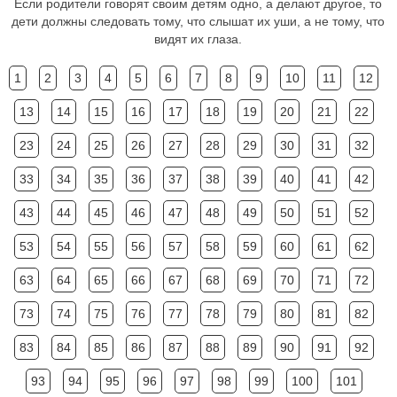
Если родители говорят своим детям одно, а делают другое, то
дети должны следовать тому, что слышат их уши, а не тому, что
видят их глаза.
1
2
3
4
5
6
7
8
9
10
11
12
13
14
15
16
17
18
19
20
21
22
23
24
25
26
27
28
29
30
31
32
33
34
35
36
37
38
39
40
41
42
43
44
45
46
47
48
49
50
51
52
53
54
55
56
57
58
59
60
61
62
63
64
65
66
67
68
69
70
71
72
73
74
75
76
77
78
79
80
81
82
83
84
85
86
87
88
89
90
91
92
93
94
95
96
97
98
99
100
101