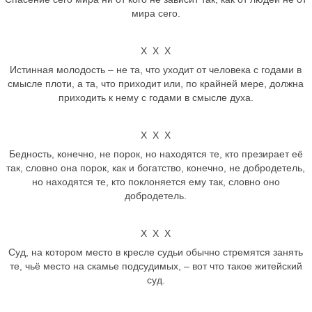
мира сего.
Х Х Х
Истинная молодость – не та, что уходит от человека с годами в
смысле плоти, а та, что приходит или, по крайней мере, должна
приходить к нему с годами в смысле духа.
Х Х Х
Бедность, конечно, не порок, но находятся те, кто презирает её
так, словно она порок, как и богатство, конечно, не добродетель,
но находятся те, кто поклоняется ему так, словно оно
добродетель.
Х Х Х
Суд, на котором место в кресле судьи обычно стремятся занять
те, чьё место на скамье подсудимых, – вот что такое житейский
суд.