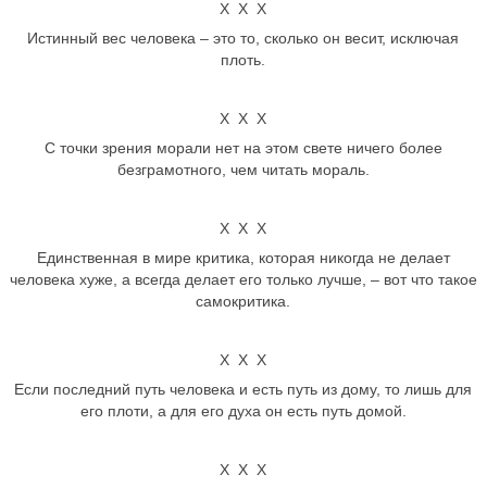
Х Х Х
Истинный вес человека – это то, сколько он весит, исключая
плоть.
Х Х Х
С точки зрения морали нет на этом свете ничего более
безграмотного, чем читать мораль.
Х Х Х
Единственная в мире критика, которая никогда не делает
человека хуже, а всегда делает его только лучше, – вот что такое
самокритика.
Х Х Х
Если последний путь человека и есть путь из дому, то лишь для
его плоти, а для его духа он есть путь домой.
Х Х Х