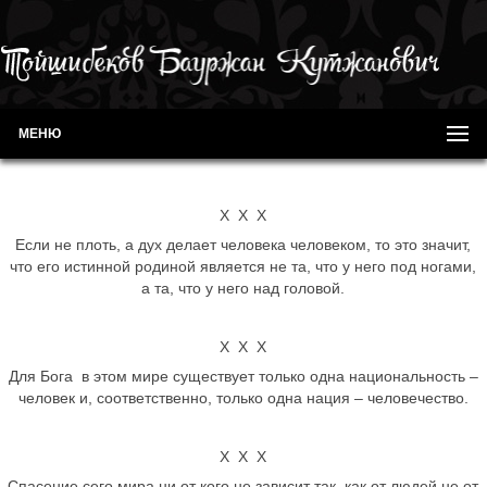
МЕНЮ
Х Х Х
Если не плоть, а дух делает человека человеком, то это значит,
что его истинной родиной является не та, что у него под ногами,
а та, что у него над головой.
Х Х Х
Для Бога в этом мире существует только одна национальность –
человек и, соответственно, только одна нация – человечество.
Х Х Х
Спасение сего мира ни от кого не зависит так, как от людей не от