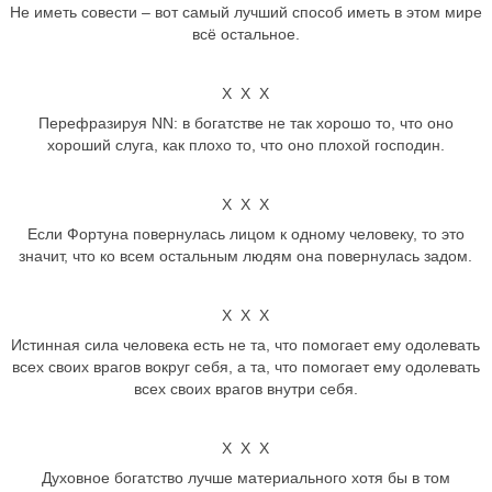
Не иметь совести – вот самый лучший способ иметь в этом мире
всё остальное.
Х Х Х
Перефразируя NN: в богатстве не так хорошо то, что оно
хороший слуга, как плохо то, что оно плохой господин.
Х Х Х
Если Фортуна повернулась лицом к одному человеку, то это
значит, что ко всем остальным людям она повернулась задом.
Х Х Х
Истинная сила человека есть не та, что помогает ему одолевать
всех своих врагов вокруг себя, а та, что помогает ему одолевать
всех своих врагов внутри себя.
Х Х Х
Духовное богатство лучше материального хотя бы в том