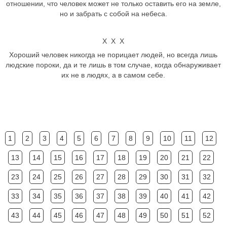
отношении, что человек может не только оставить его на земле,
но и забрать с собой на небеса.
Х Х Х
Хороший человек никогда не порицает людей, но всегда лишь
людские пороки, да и те лишь в том случае, когда обнаруживает
их не в людях, а в самом себе.
1
2
3
4
5
6
7
8
9
10
11
12
13
14
15
16
17
18
19
20
21
22
23
24
25
26
27
28
29
30
31
32
33
34
35
36
37
38
39
40
41
42
43
44
45
46
47
48
49
50
51
52