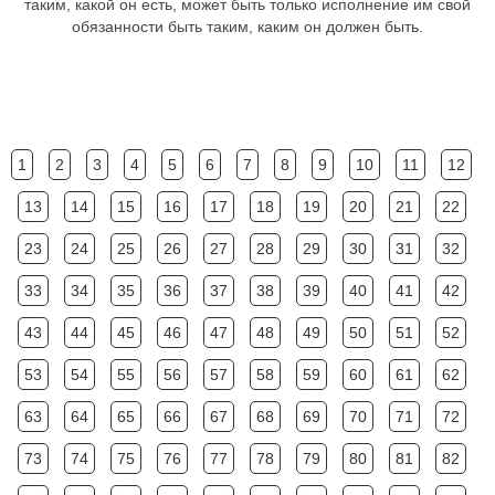
таким, какой он есть, может быть только исполнение им свой
обязанности быть таким, каким он должен быть.
1
2
3
4
5
6
7
8
9
10
11
12
13
14
15
16
17
18
19
20
21
22
23
24
25
26
27
28
29
30
31
32
33
34
35
36
37
38
39
40
41
42
43
44
45
46
47
48
49
50
51
52
53
54
55
56
57
58
59
60
61
62
63
64
65
66
67
68
69
70
71
72
73
74
75
76
77
78
79
80
81
82