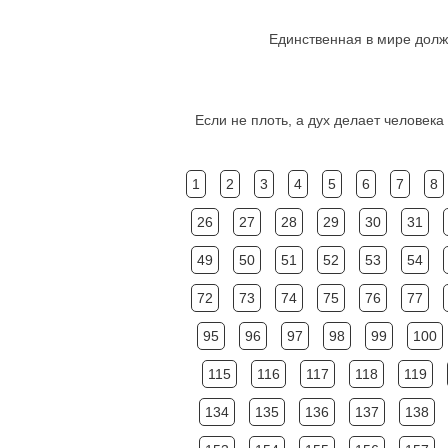
Единственная в мире должн
Если не плоть, а дух делает человека 
1
2
3
4
5
6
7
8
26
27
28
29
30
31
49
50
51
52
53
54
72
73
74
75
76
77
95
96
97
98
99
100
115
116
117
118
119
134
135
136
137
138