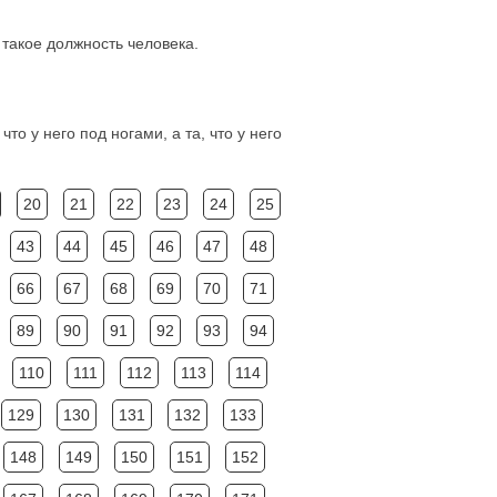
 такое должность человека.
то у него под ногами, а та, что у него
20
21
22
23
24
25
43
44
45
46
47
48
66
67
68
69
70
71
89
90
91
92
93
94
110
111
112
113
114
129
130
131
132
133
148
149
150
151
152