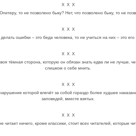
Х Х Х
питеру, то не позволено быку? Нет, что позволено быку, то не по
Х Х Х
 делать ошибки – это беда человека, то не учиться на них – это его 
Х Х Х
 своя тёмная сторона, которую он обязан знать едва ли не лучше, че
слишком о себе мнить.
Х Х Х
 нарушение которой влечёт за собой гораздо более худшее наказан
заповедей, вместе взятых.
Х Х Х
е читает ничего, кроме классики, стоит всех читателей, которые чи