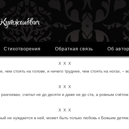
Стихотворения
Обратная связь
Об авто
Х Х Х
е, чем стоять на голове, и ничего труднее, чем стоять на ногах, – 
Х Х Х
разгневан, считал не до десяти и даже не до ста, а ровным счётом д
Х Х Х
рый не нуждается в ней, может быть только любовь к Божьим детям