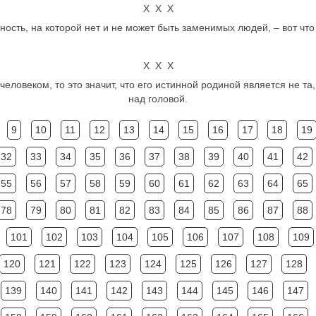
Х Х Х
ость, на которой нет и не может быть заменимых людей, – вот что
Х Х Х
человеком, то это значит, что его истинной родиной является не та, ч
над головой.
9
10
11
12
13
14
15
16
17
18
19
32
33
34
35
36
37
38
39
40
41
42
55
56
57
58
59
60
61
62
63
64
65
78
79
80
81
82
83
84
85
86
87
88
101
102
103
104
105
106
107
108
109
120
121
122
123
124
125
126
127
128
139
140
141
142
143
144
145
146
147